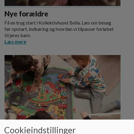
Nye forældre
Få en tryg start i Kollektivhuset Bella. Læs om besøg
før opstart, indkøring og hvordan vi tilpasser forløbet
til jeres barn.
Læs mere
Cookieindstillinger