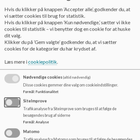
Hvis du klikker på knappen ’Accepter alle’, godkender du, at
Traditioner
vi sætter cookies til brug for statistik.
Hvis du klikker på knappen ’Kun nødvendige,’ sætter vi ikke
Traditioner og højtider skaber fællesskab, glæde og
cookies til statistik – vi benytter dog en cookie for at huske
gode minder gennem året for børn, familier og
dit valg.
medarbejdere.
Klikker du på ’Gem valgte’ godkender du, at vi sætter
Læs mere
cookies for de kategorier du har krydset af.
Læs mere i
cookiepolitik
.
Nødvendige cookies
(altid nødvendig)
Disse cookies gemmer dine valg om cookieindstillinger.
Formål
:
Funktionalitet
SiteImprove
Trafikanalyse fra Siteimprove som bruges til at følge de
besøgendes brug af siderne
Formål
:
Analyse
Matomo
Trafikanalyse fra Matomo som bruges til at følge de besøgendes