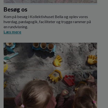
o
l
Besøg os
d
Kom på besøg i Kollektivhuset Bella og oplev vores
e
hverdag, pædagogik, faciliteter og trygge rammer på
t
en rundvisning.
Læs mere