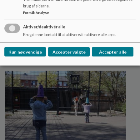
brug af siderne.
Formål
:
Analyse
Måltidsprincipper i Kollektivhuset
Bella
Aktiver/deaktivér alle
Brug denne kontakt til at aktivere/deaktivere alle apps.
Trygge måltider med ro, fællesskab og madglæde,
hvor børn udvikler selvhjulpenhed, madmod og
sociale færdigheder.
Kun nødvendige
Accepter valgte
Accepter alle
Læs mere